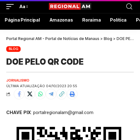
Aa
Página Principal
Amazonas
Roraima
Política
P
Portal Regional AM - Portal de Notícias de Manaus
>
Blog
>
DOE PELO QR CODE
BLOG
DOE PELO QR CODE
JORNALISMO
ÚLTIMA ATUALIZAÇÃO 04/10/2023 20:55
CHAVE PIX
: portalregionalam@gmail.com