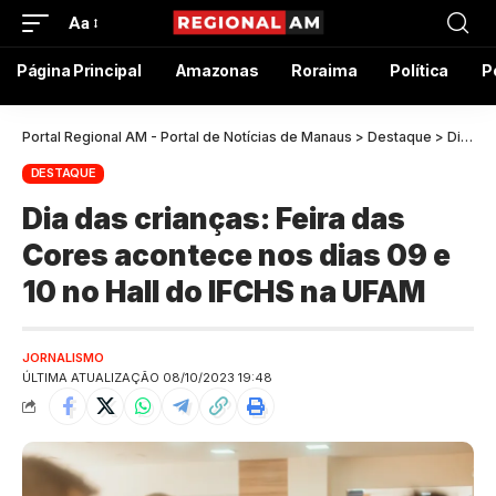
Aa
Página Principal
Amazonas
Roraima
Política
P
Portal Regional AM - Portal de Notícias de Manaus
>
Destaque
>
Dia das crianças: Feira das Cores acontece nos dias 09 e 10 no Hall do IFCHS na UFAM
DESTAQUE
Dia das crianças: Feira das
Cores acontece nos dias 09 e
10 no Hall do IFCHS na UFAM
JORNALISMO
ÚLTIMA ATUALIZAÇÃO 08/10/2023 19:48