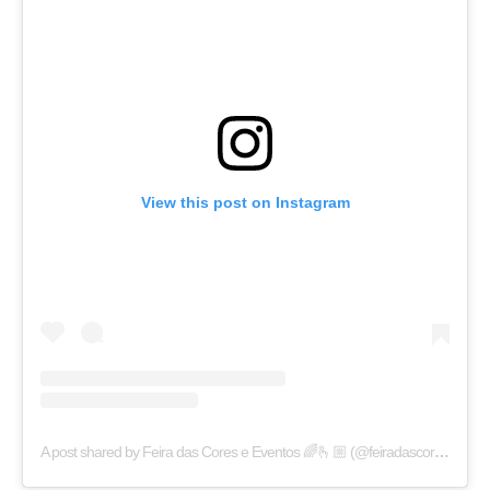
View this post on Instagram
A post shared by Feira das Cores e Eventos 🌈🫰🏼 (@feiradascoresam)