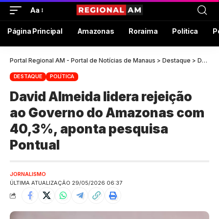
Aa
Página Principal
Amazonas
Roraima
Política
P
Portal Regional AM - Portal de Notícias de Manaus
>
Destaque
>
David Almeida lidera rejeição ao Governo do Amazonas com 40,3%, aponta pesquisa Pontual
DESTAQUE
POLÍTICA
David Almeida lidera rejeição
ao Governo do Amazonas com
40,3%, aponta pesquisa
Pontual
JORNALISMO
ÚLTIMA ATUALIZAÇÃO 29/05/2026 06:37