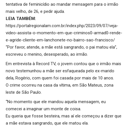
tentativa de feminicídio ao mandar mensagem para o irmão
mais velho, de 26, e pedir ajuda.
LEIA TAMBÉM:
https://portalregionalam.com.br/index.php/2023/09/07/veja-
video-assista-o-momento-em-que-criminos0-armad0-rende-
e-agride-cliente-em-lanchonete-no-bairro-sao-francisco/
“Por favor, atende, a mãe está sangrando, o pai matou ela”,
escreveu o menino, desesperado, ao irmão.
Em entrevista à Record TV, o jovem contou que o irmão mais
novo testemunhou a mãe ser esfaqueada pelo ex-marido
dela, Rogério, com quem foi casada por mais de 10 anos.
O crime ocorreu na casa da vítima, em São Mateus, zona
leste de São Paulo.
“No momento que ele mandou aquela mensagem, eu
comecei a imaginar um monte de coisa.
Eu queria que fosse besteira, mas aí ele começou a dizer que
a mãe estava sangrando, que ele matou ela.