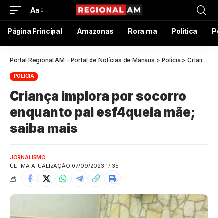
Aa
Página Principal
Amazonas
Roraima
Política
P
Portal Regional AM - Portal de Notícias de Manaus
>
Polícia
>
Criança implora por socorro enquanto pai esf4queia mãe; saiba mais
POLÍCIA
Criança implora por socorro
enquanto pai esf4queia mãe;
saiba mais
JORNALISMO
ÚLTIMA ATUALIZAÇÃO 07/09/2023 17:35