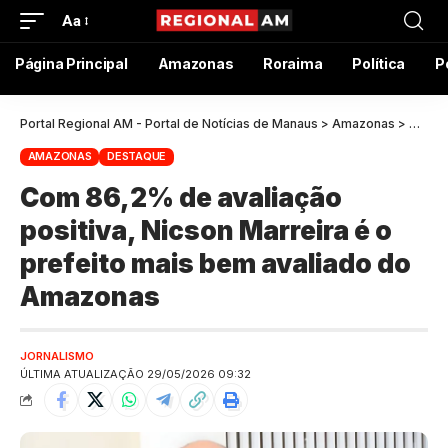
Aa
Página Principal
Amazonas
Roraima
Política
P
Portal Regional AM - Portal de Notícias de Manaus
>
Amazonas
>
Com 86
AMAZONAS
DESTAQUE
Com 86,2% de avaliação
positiva, Nicson Marreira é o
prefeito mais bem avaliado do
Amazonas
JORNALISMO
ÚLTIMA ATUALIZAÇÃO 29/05/2026 09:32