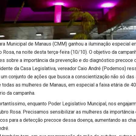
ra Municipal de Manaus (CMM) ganhou a iluminação especial e
 Rosa, na noite desta terça-feira (10/10). O objetivo da campanh
es sobre a importância da prevenção e do diagnóstico precoce 
idente da Casa Legislativa, vereador Caio André (Podemos) ress
a um conjunto de ações que busca a conscientização não só das 
 todas as mulheres de Manaus, em especial a faixa etária de 40
ário da campanha.
ortantíssimo, enquanto Poder Legislativo Muncipal, nos engaja
ubro Rosa. Precisamos sensibilizar as mulheres da importância
icos para a detecção precoce dessa doença, aumentando as cha
ndré.