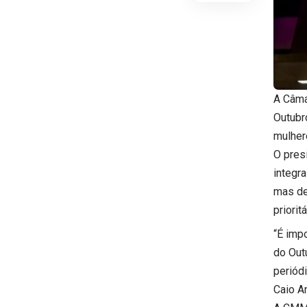
A Câma
Outubro
mulher
O pres
integr
mas de
priorit
“É imp
do Out
periód
Caio A