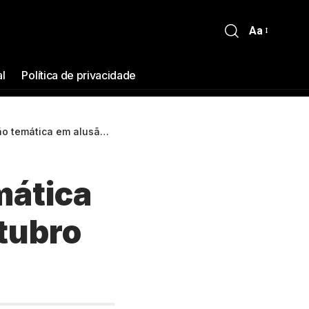
Aa
al
Política de privacidade
alusão à campanha ‘Outubro Rosa’
mática
tubro