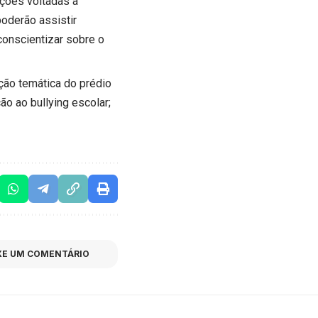
ções voltadas à
oderão assistir
conscientizar sobre o
ação temática do prédio
o ao bullying escolar;
XE UM COMENTÁRIO