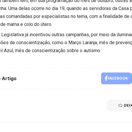
também tem, em sua programação do mês de outubro, outras a
ha. Uma delas ocorre no dia 19, quando as servidoras da Casa p
ras comandadas por especialistas no tema, com a finalidade de 
 de mama e colo do útero.
 Legislativa já incentivou outras campanhas, por meio da ilumin
ções de conscientização, como o Março Laranja, mês de prevençã
ril Azul, mês de conscientização sobre o autismo.
 Artigo
FACEBOOK
DEI