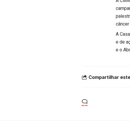
A CMM 
campan
palest
câncer
A Casa
e de a
e o Ab
Compartilhar este