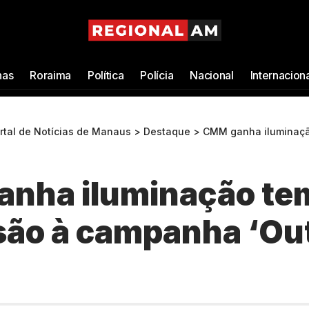
as
Roraima
Política
Polícia
Nacional
Internacion
ortal de Notícias de Manaus
>
Destaque
>
CMM ganha iluminação temática em 
nha iluminação te
são à campanha ‘Ou