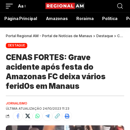
Aa
Página Principal
Amazonas
Roraima
Política
P
Portal Regional AM - Portal de Notícias de Manaus
>
Destaque
>
CENAS FORTES: Grave acidente após festa do Amazonas FC deixa vários ferid0s em Manaus
DESTAQUE
CENAS FORTES: Grave
acidente após festa do
Amazonas FC deixa vários
ferid0s em Manaus
JORNALISMO
ÚLTIMA ATUALIZAÇÃO 24/10/2023 11:23