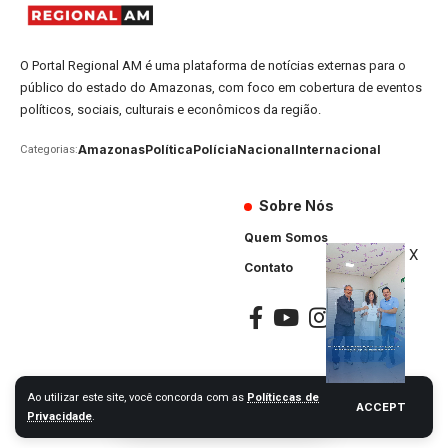
O Portal Regional AM é uma plataforma de notícias externas para o
público do estado do Amazonas, com foco em cobertura de eventos
políticos, sociais, culturais e econômicos da região.
Amazonas
Política
Polícia
Nacional
Internacional
Categorias:
Sobre Nós
Quem Somos
X
Contato
Ao utilizar este site, você concorda com as
Políticcas de
ACCEPT
Portal Regional AM © 2024. Todos os Direitos Reservados
Privacidade
.