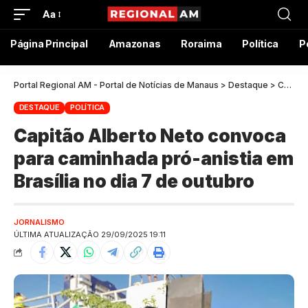
Aa
Página Principal
Amazonas
Roraima
Política
P
Portal Regional AM - Portal de Notícias de Manaus
>
Destaque
>
Capitão Alberto Neto convoca para caminhada pró-anistia em Brasília no dia 7 de outubro
DESTAQUE
POLÍTICA
Capitão Alberto Neto convoca
para caminhada pró-anistia em
Brasília no dia 7 de outubro
JORNALISMO
ÚLTIMA ATUALIZAÇÃO 29/09/2025 19:11