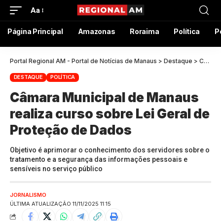
Aa
Página Principal
Amazonas
Roraima
Política
P
Portal Regional AM - Portal de Notícias de Manaus
>
Destaque
>
Câmara Municipal de Manaus realiza curso sobre Lei Geral de Proteção de Dados
DESTAQUE
POLÍTICA
Câmara Municipal de Manaus
realiza curso sobre Lei Geral de
Proteção de Dados
Objetivo é aprimorar o conhecimento dos servidores sobre o
tratamento e a segurança das informações pessoais e
sensíveis no serviço público
JORNALISMO
ÚLTIMA ATUALIZAÇÃO 11/11/2025 11:15