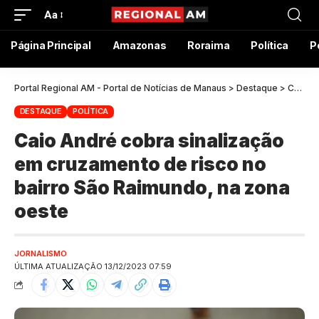
Aa
Página Principal
Amazonas
Roraima
Política
P
Portal Regional AM - Portal de Notícias de Manaus
>
Destaque
>
Caio André cobra sinalização em cruzamento de risco no bairro São Raimundo, na zona oeste
DESTAQUE
POLÍTICA
Caio André cobra sinalização
em cruzamento de risco no
bairro São Raimundo, na zona
oeste
JORNALISMO
ÚLTIMA ATUALIZAÇÃO 13/12/2023 07:59