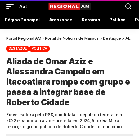
Aa
Página Principal
Amazonas
Roraima
Política
P
Portal Regional AM - Portal de Notícias de Manaus
>
Destaque
>
Aliada de Omar Aziz e Alessandra Campelo em Itacoatiara rompe com grupo e passa a integrar base de Roberto Cidade
DESTAQUE
POLÍTICA
Aliada de Omar Aziz e
Alessandra Campelo em
Itacoatiara rompe com grupo e
passa a integrar base de
Roberto Cidade
Ex-vereadora pelo PSD, candidata a deputada federal em
2022 e candidata a vice-prefeita em 2024, Andréia Mara
reforça o grupo político de Roberto Cidade no município.