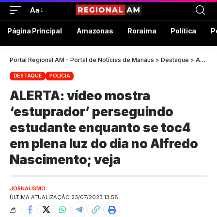
Aa
Página Principal
Amazonas
Roraima
Política
P
Portal Regional AM - Portal de Notícias de Manaus
>
Destaque
>
ALERTA: vídeo mostra ‘estuprador’ perseguindo estudante enquanto se toc4 em plena luz do dia no Alfredo Nascimento; veja
DESTAQUE
POLÍCIA
ALERTA: vídeo mostra
‘estuprador’ perseguindo
estudante enquanto se toc4
em plena luz do dia no Alfredo
Nascimento; veja
JORNALISMO
ÚLTIMA ATUALIZAÇÃO 23/07/2023 13:58