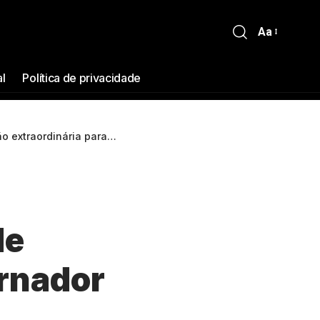
Aa
al
Política de privacidade
berto Cidade como governador interino após renúncias
de
rnador