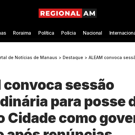
as
Roraima
Política
Polícia
Nacional
Internacion
ortal de Notícias de Manaus
>
Destaque
>
ALEAM convoca sessão extraordinária para posse de Ro
convoca sessão
dinária para posse 
o Cidade como gove
o após renúncias