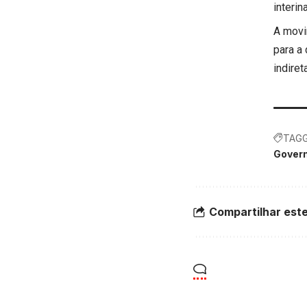
interi
A movi
para a
indire
TAGG
Gover
Compartilhar este