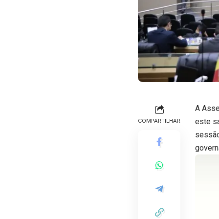
A Asse
este s
COMPARTILHAR
sessão
govern