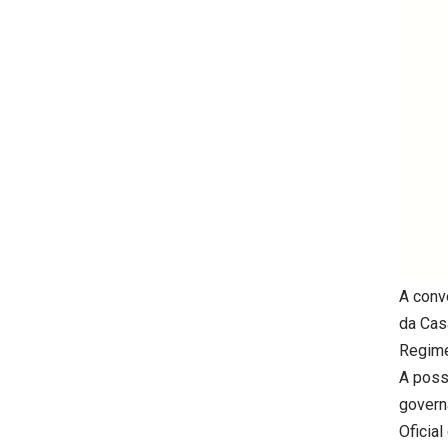
A conv
da Cas
Regime
A poss
govern
Oficia