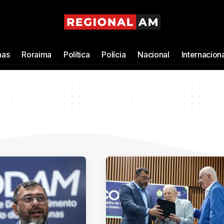
as
Roraima
Política
Polícia
Nacional
Internacion